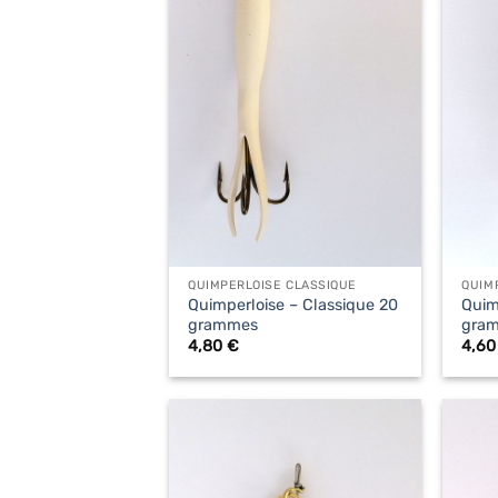
+
+
QUIMPERLOISE CLASSIQUE
QUIM
Quimperloise – Classique 20
Quim
grammes
gra
4,80
€
4,6