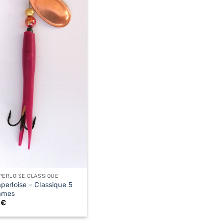
PERLOISE CLASSIQUE
perloise – Classique 5
mmes
0
€