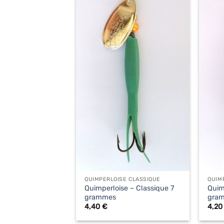
+
+
QUIMPERLOISE CLASSIQUE
QUIM
Quimperloise – Classique 7
Quim
grammes
gra
4,40
€
4,2