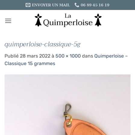
Passer
ENVOYER UN MAIL
06 89 45 16 19
au
contenu
quimperloise-classique-5g
Publié
28 mars 2022
à
500 × 1000
dans
Quimperloise –
Classique 15 grammes